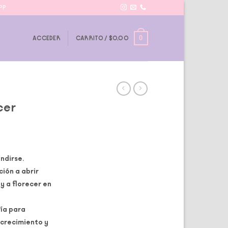
PP
0
ACCEDER
CARRITO /
$
0,00
cer
andirse.
ción a abrir
y a florecer en
ía para
 crecimiento y