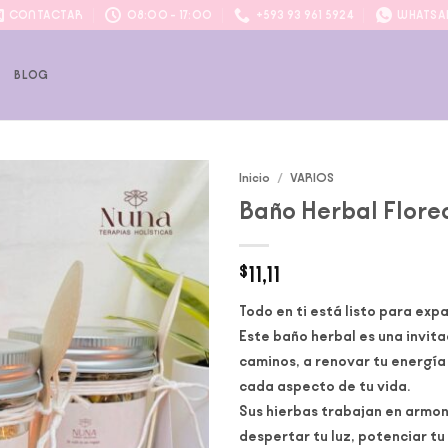
CONTACTAR
08:00 - 17:00
+593 93 961 5924
WHATSA
P
BLOG
Inicio
/
VARIOS
Baño Herbal Flore
Add to
wishlist
$
11,11
Todo en ti está listo para exp
Este baño herbal es una invita
caminos, a renovar tu energía 
cada aspecto de tu vida.
Sus hierbas trabajan en armon
despertar tu luz, potenciar tu