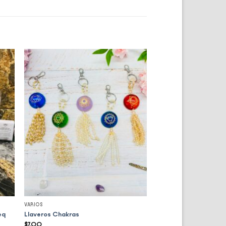
to
Add to
ist
wishlist
VARIOS
eq
Llaveros Chakras
$
7,00