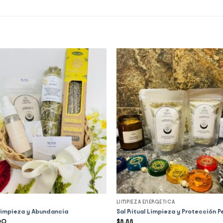
Add to
Add 
wishlist
wishl
LIMPIEZA ENERGÉTICA
Limpieza y Abundancia
Sal Ritual Limpieza y Protección P
00
$
8,88