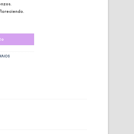
enzos.
floreciendo.
to
ARIOS