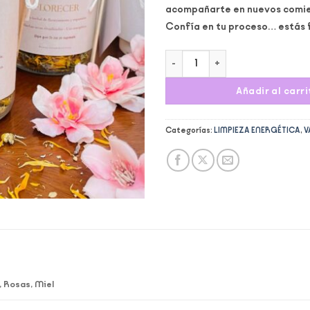
acompañarte en nuevos comi
Confía en tu proceso… estás 
Baño Herbal Florecer cantidad
Añadir al carri
Categorías:
LIMPIEZA ENERGÉTICA
,
V
, Rosas, Miel