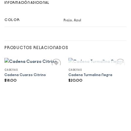
INFORMACIÓN ADICIONAL
COLOR
Rojo, Azul
PRODUCTOS RELACIONADOS
SIN EXISTENCIAS
CADENAS
CADENAS
Add to
Add to
Cadena Cuarzo Citrino
Cadena Turmalina Negra
wishlist
wishlist
$
18,00
$
20,00