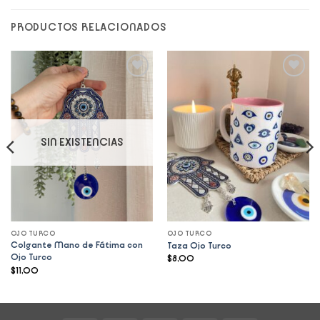
PRODUCTOS RELACIONADOS
Add to
Add to
wishlist
wishlist
SIN EXISTENCIAS
OJO TURCO
OJO TURCO
Colgante Mano de Fátima con
Taza Ojo Turco
Ojo Turco
$
8,00
$
11,00