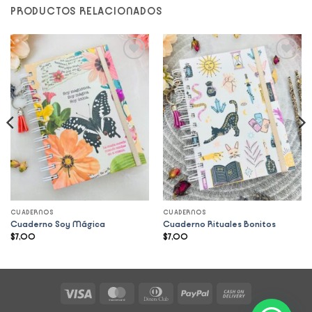
PRODUCTOS RELACIONADOS
Add to
Add to
wishlist
wishlist
CUADERNOS
CUADERNOS
Cuaderno Soy Mágica
Cuaderno Rituales Bonitos
$
7,00
$
7,00
Visa
MasterCard
Dinners
PayPal
Cash
Club
On