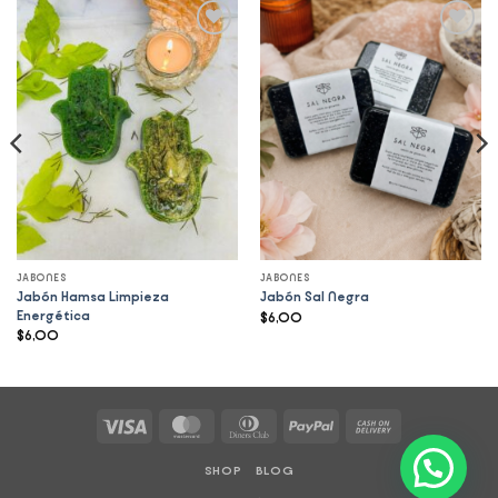
Add to
Add to
wishlist
wishlist
JABONES
JABONES
Jabón Hamsa Limpieza
Jabón Sal Negra
Energética
$
6,00
$
6,00
Visa
MasterCard
Dinners
PayPal
Cash
Club
On
SHOP
BLOG
Delivery