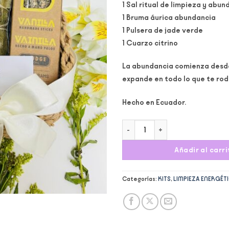
1 Sal ritual de limpieza y abun
1 Bruma áurica abundancia
1 Pulsera de jade verde
1 Cuarzo citrino
La abundancia comienza desde
expande en todo lo que te rod
Hecho en Ecuador.
Kit Limpieza y Abundancia canti
Añadir al carri
Categorías:
KITS
,
LIMPIEZA ENERGÉT