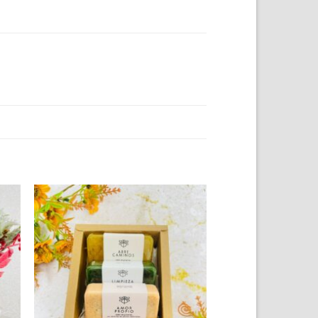
to
Add to
ist
wishlist