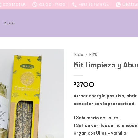
CONTACTAR
08:00 - 17:00
+593 93 961 5924
WHATSA
P
BLOG
Inicio
/
KITS
Kit Limpieza y Ab
Add to
wishlist
$
37,00
Atraer energía positiva, abrir
conectar con la prosperidad:
1 Sahumerio de Laurel
1 Set de varillas de inciensos 
orgánicos Ullas – vainilla