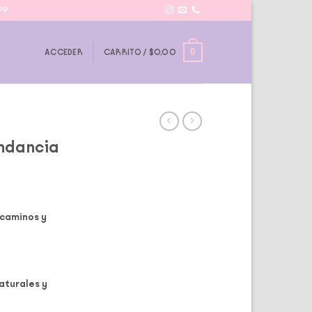
PP
0
ACCEDER
CARRITO /
$
0,00
undancia
 caminos y
naturales y