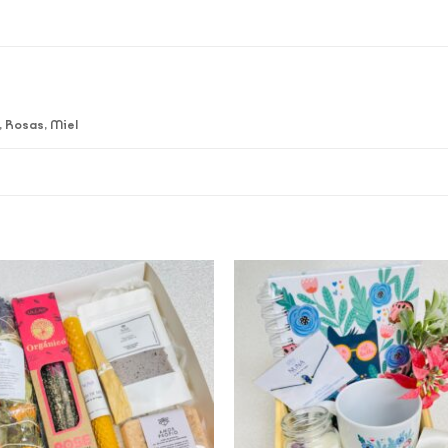
, Rosas, Miel
Add to
Add 
wishlist
wishl