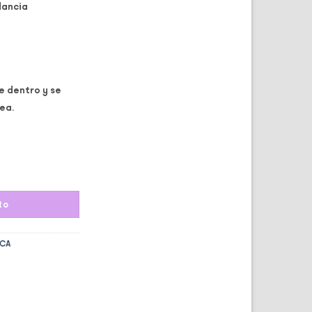
dancia
 dentro y se
ea.
dad
to
ICA