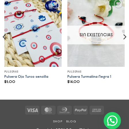
Add to
Add to
wishlist
wishlist
SIN EXISTENCIAS
PULSERAS
PULSERAS
Pulsera Ojo Turco sencilla
Pulsera Turmalina Negra 1
$
5,00
$
14,00
Visa
MasterCard
Dinners
PayPal
Cash
Club
On
SHOP
BLOG
Delivery