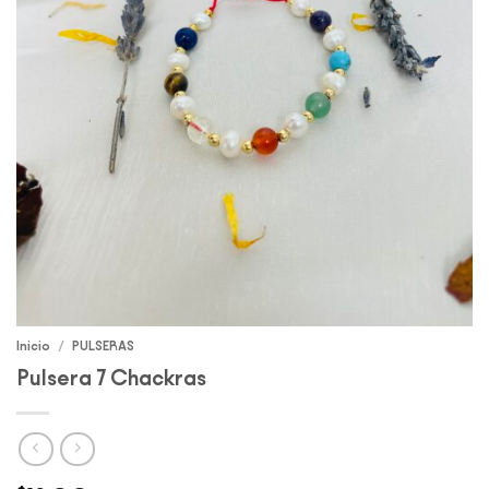
Inicio
/
PULSERAS
Pulsera 7 Chackras