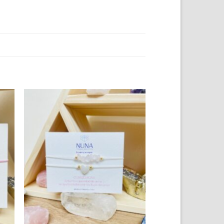
to
Add to
ist
wishlist