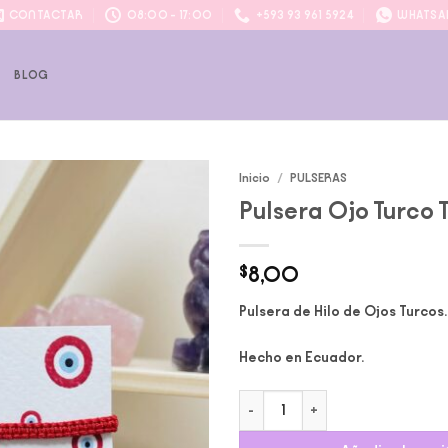
CONTACTAR
08:00 - 17:00
+593 93 961 5924
WHATSA
P
BLOG
Inicio
/
PULSERAS
Pulsera Ojo Turco 
Add to
wishlist
$
8,00
Pulsera de Hilo de Ojos Turcos.
Hecho en Ecuador.
Pulsera Ojo Turco Tejida cantida