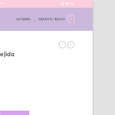
PP
0
ACCEDER
CARRITO /
$
0,00
Tejida
d