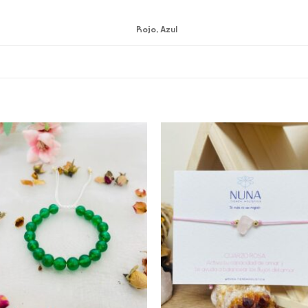
Rojo, Azul
Add to
Add 
wishlist
wishl