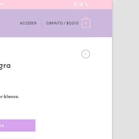
PP
0
ACCEDER
CARRITO /
$
0,00
gra
or blanco.
to