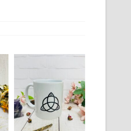
to
Add to
ist
wishlist