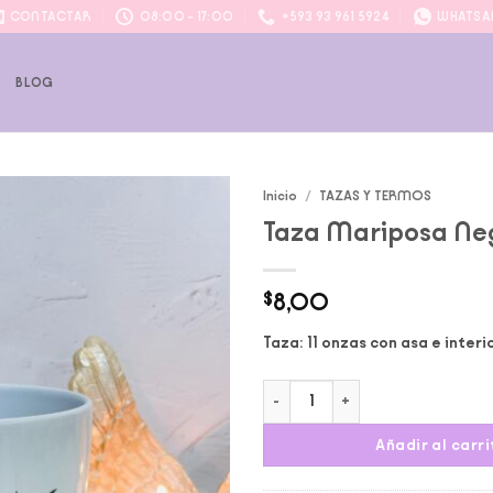
CONTACTAR
08:00 - 17:00
+593 93 961 5924
WHATSA
P
BLOG
Inicio
/
TAZAS Y TERMOS
Taza Mariposa Ne
Add to
wishlist
$
8,00
Taza: 11 onzas con asa e interi
Taza Mariposa Negra cantidad
Añadir al carri