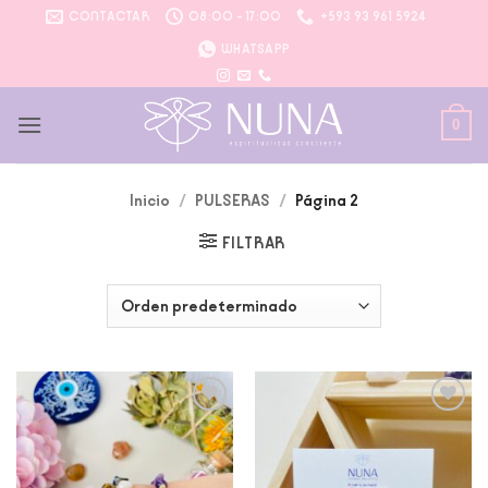
Saltar
CONTACTAR
08:00 - 17:00
+593 93 961 5924
al
WHATSAPP
contenido
0
Inicio
/
PULSERAS
/
Página 2
FILTRAR
Add to
Add to
wishlist
wishlist